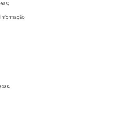
reas;
 informação;
;
soas.