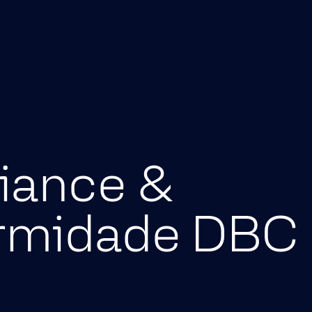
Serviços
Sobre
Carreiras
Soluções Digitais
Dados e Analytics
Jornada de Automação Inteligen
Plataformas e Alianças Estratégi
iance &
Consultoria de IA
Experiência Digital e Agilidade
rmidade DBC