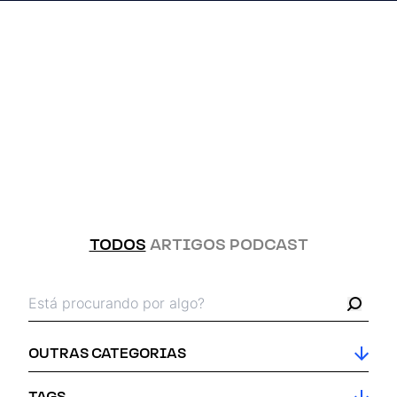
10 / JUL / 2026
Do RPA à Automação
Inteligente: o que falta para
escalar?
TODOS
ARTIGOS
PODCAST
Busca pelos termos:
Busc
OUTRAS CATEGORIAS
TAGS