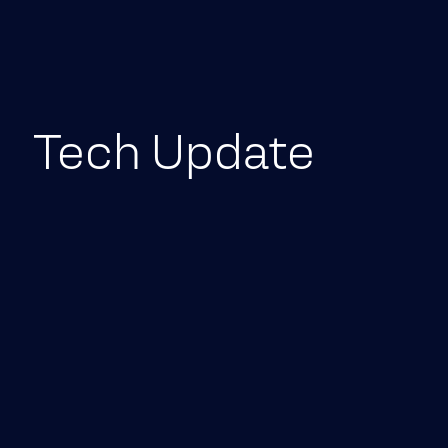
Pular para o conteúdo
Tech Update