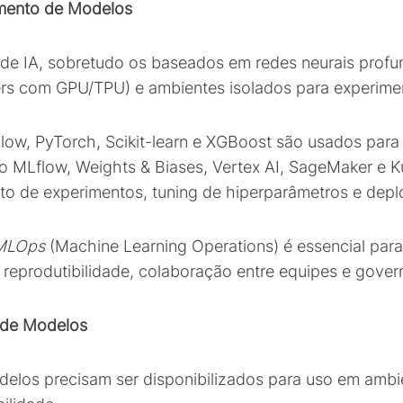
amento de Modelos
e IA, sobretudo os baseados em redes neurais profund
ers com GPU/TPU) e ambientes isolados para experime
w, PyTorch, Scikit-learn e XGBoost são usados para
 MLflow, Weights & Biases, Vertex AI, SageMaker e K
to de experimentos, tuning de hiperparâmetros e dep
MLOps
(Machine Learning Operations) é essencial para 
eprodutibilidade, colaboração entre equipes e gover
m de Modelos
delos precisam ser disponibilizados para uso em amb