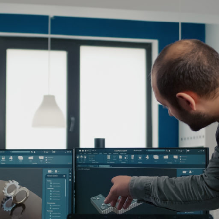
Serviços
Sobre
Carreiras
Soluções Digitais
Dados e Analytics
Jornada de Automação Inteligen
Plataformas e Alianças Estratégi
Consultoria de IA
Experiência Digital e Agilidade