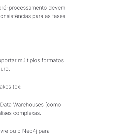
e pré-processamento devem
onsistências para as fases
portar múltiplos formatos
guro.
akes (ex:
e Data Warehouses (como
lises complexas.
ivre ou o Neo4j para