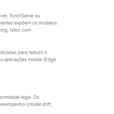
rver, TorchServe ou
onentes expõem os modelos
ng, Istio) com
licadas para reduzir o
ou aplicações mobile (Edge
formidade legal. Os
 desempenho (
model drift
,