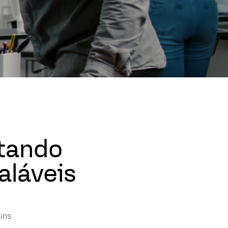
etando
aláveis
ins