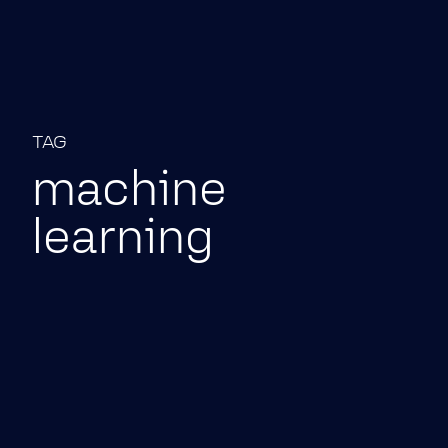
Pular para o conteúdo
TAG
machine
learning