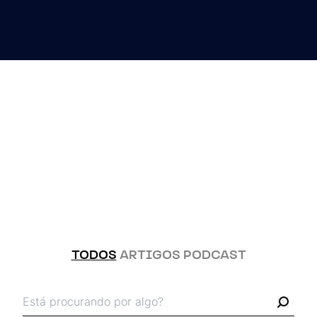
16 / MAIO / 2025
MLOps: Operacionalizando
Machine Learning
TODOS
ARTIGOS
PODCAST
Busca pelos termos:
Busc