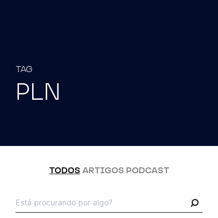
Pular para o conteúdo
TAG
PLN
TODOS
ARTIGOS
PODCAST
Busca pelos termos:
Busc