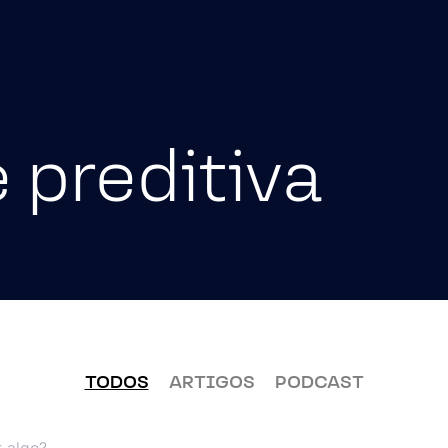
Serviços
Sobre
Carreiras
Soluções Digitais
e preditiva
Dados e Analytics
Jornada de Automação Inteligen
Plataformas e Alianças Estratégi
Consultoria de IA
Experiência Digital e Agilidade
TODOS
ARTIGOS
PODCAST
s: