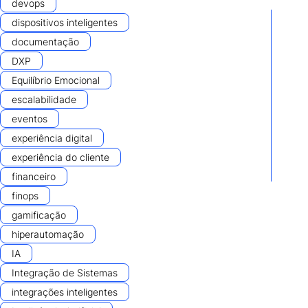
devops
dispositivos inteligentes
documentação
DXP
Equilíbrio Emocional
escalabilidade
eventos
experiência digital
experiência do cliente
financeiro
finops
gamificação
hiperautomação
IA
Integração de Sistemas
integrações inteligentes