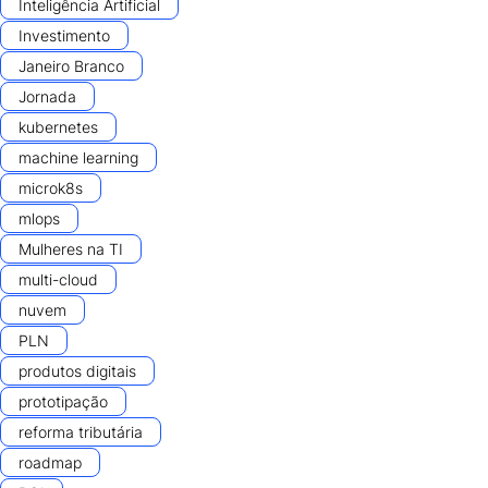
Inteligência Artificial
Investimento
Janeiro Branco
Jornada
kubernetes
machine learning
microk8s
mlops
Mulheres na TI
multi-cloud
nuvem
PLN
produtos digitais
prototipação
reforma tributária
roadmap