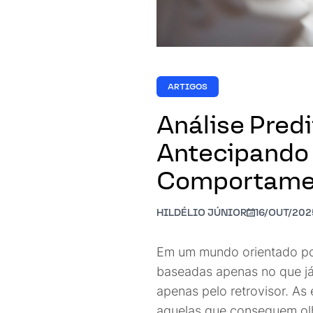
ARTIGOS
Análise Predi
Antecipando 
Comportamen
HILDÉLIO JÚNIOR
16/OUT/202
Em um mundo orientado po
baseadas apenas no que já
apenas pelo retrovisor. As
aquelas que conseguem olh