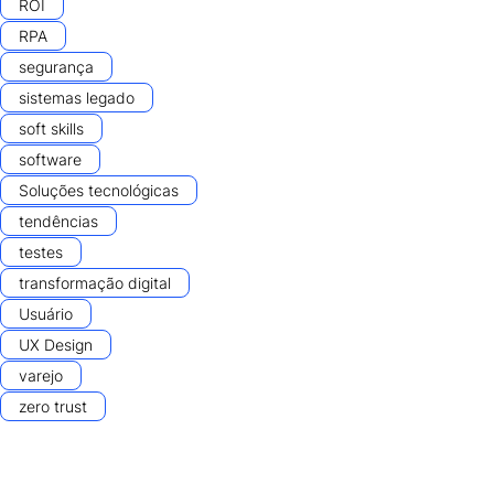
ROI
RPA
segurança
sistemas legado
soft skills
software
Soluções tecnológicas
tendências
testes
transformação digital
Usuário
UX Design
varejo
zero trust