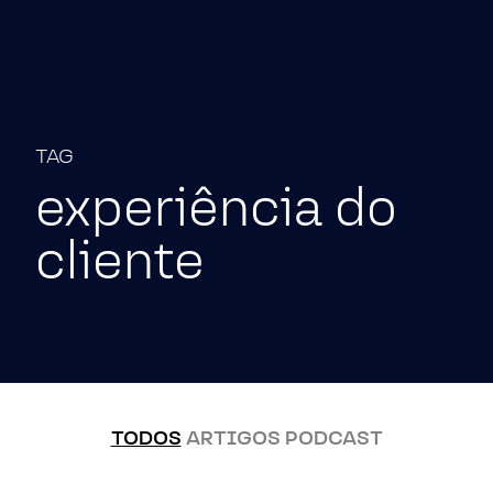
Pular para o conteúdo
TAG
experiência do
cliente
TODOS
ARTIGOS
PODCAST